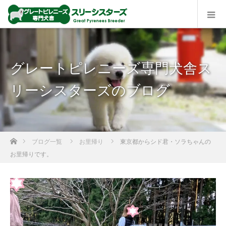
グレートピレニーズ専門犬舎ス
リーシスターズのブログ
ホーム
ブログ一覧
お里帰り
東京都からシド君・ソラちゃんの
お里帰りです。