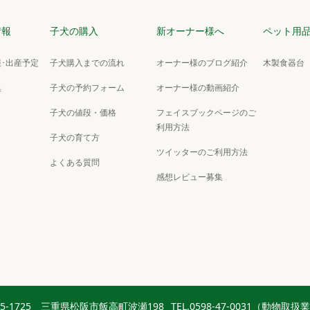
情報
子犬の購入
新オーナー様へ
ペット用
･出産予定
子犬購入までの流れ
オーナー様のブログ紹介
木製食器台
集
子犬の予約フォーム
オーナー様の動画紹介
子犬の値段・価格
フェイスブックページのご
利用方法
子犬の育て方
ツイッターのご利用方法
よくある質問
感想レビュー募集
15-1725 三重県松阪市飯高町波瀬198
TEL.0598-47-0031（動物取