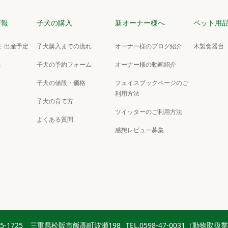
情報
子犬の購入
新オーナー様へ
ペット用
･出産予定
子犬購入までの流れ
オーナー様のブログ紹介
木製食器台
集
子犬の予約フォーム
オーナー様の動画紹介
子犬の値段・価格
フェイスブックページのご
利用方法
子犬の育て方
ツイッターのご利用方法
よくある質問
感想レビュー募集
15-1725 三重県松阪市飯高町波瀬198
TEL.0598-47-0031（動物取