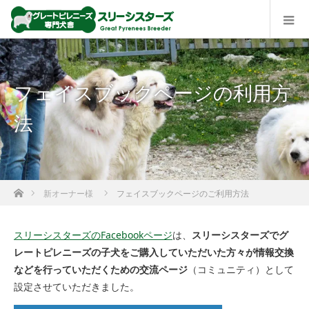
フェイスブックページの利用方
法
ホーム
新オーナー様
フェイスブックページのご利用方法
スリーシスターズのFacebookページ
は、
スリーシスターズでグ
レートピレニーズの子犬をご購入していただいた方々が情報交換
などを行っていただくための交流ページ
（コミュニティ）として
設定させていただきました。