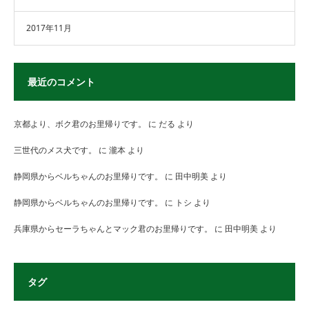
2017年11月
最近のコメント
京都より、ボク君のお里帰りです。
に
だる
より
三世代のメス犬です。
に
瀧本
より
静岡県からベルちゃんのお里帰りです。
に
田中明美
より
静岡県からベルちゃんのお里帰りです。
に
トシ
より
兵庫県からセーラちゃんとマック君のお里帰りです。
に
田中明美
より
タグ